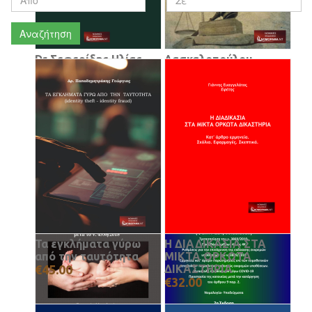
Αναζήτηση
Dr Σεφερίδης Ηλίας,
Δασκαλοπούλου
Εισαγγελέας
Φωτεινή,
Εφετών ε.τ
Ειρηνοδίκης Η
Κληρονομική
Ελεύθερη συμβίωση
διαδοχή εκ διαθήκης
(εκτός γάμου και
και εξ αδιαθέτου
συμφώνου
€36.00
συμβίωσης) Σε
συγκριτική εξέταση
€25.00
Τα εγκλήματα γύρω
Η ΔΙΑΔΙΚΑΣΙΑ ΣΤΑ
από την ταυτότητα
ΜΙΚΤΑ ΟΡΚΩΤΑ
€45.00
ΔΙΚΑΣΤΗΡΙΑ
€32.00