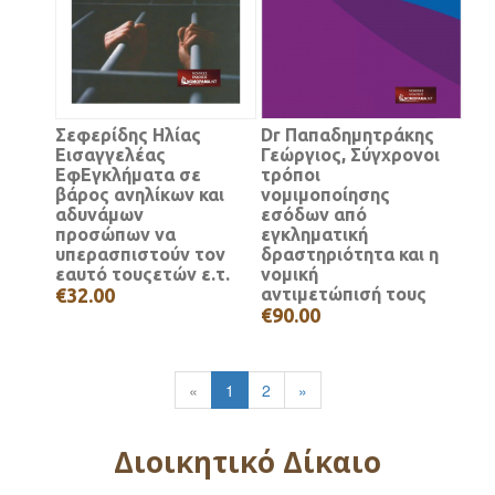
Σεφερίδης Ηλίας
Dr Παπαδημητράκης
Εισαγγελέας
Γεώργιος, Σύγχρονοι
ΕφΕγκλήματα σε
τρόποι
βάρος ανηλίκων και
νομιμοποίησης
αδυνάμων
εσόδων από
προσώπων να
εγκληματική
υπερασπιστούν τον
δραστηριότητα και η
εαυτό τουςετών ε.τ.
νομική
€32.00
αντιμετώπισή τους
€90.00
«
1
2
»
Διοικητικό Δίκαιο