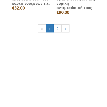
εαυτό τουςετών ε.τ.
νομική
€32.00
αντιμετώπισή τους
€90.00
«
1
2
»