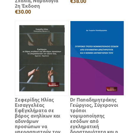
Σχόλια, Νομολογία
€38.00
2η Έκδοση
€30.00
Σεφερίδης Ηλίας
Dr Παπαδημητράκης
Εισαγγελέας
Γεώργιος, Σύγχρονοι
ΕφΕγκλήματα σε
τρόποι
βάρος ανηλίκων και
νομιμοποίησης
αδυνάμων
εσόδων από
προσώπων να
εγκληματική
υπερασπιστούν τον
δραστηριότητα και η