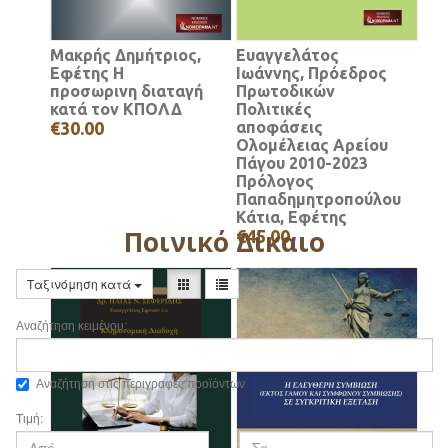
Μακρής Δημήτριος,
Ευαγγελάτος
Εφέτης Η
Ιωάννης, Πρόεδρος
προσωρινη διαταγή
Πρωτοδικών
κατά τον ΚΠΟΛΔ
Πολιτικές
€30.00
αποφάσεις
Ολομέλειας Αρείου
Πάγου 2010-2023
Πρόλογος
Παπαδημητροπούλου
Κάτια, Εφέτης
Ποινικό Δίκαιο
€45.00
Ταξινόμηση κατά
Αναζήτηση κειμένου:
Αναζήτηση στις περιγραφές προϊόντων
Τιμή: