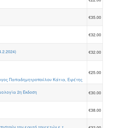
€35.00
€32.00
.2.2024)
€32.00
€25.00
λογος Παπαδημητροπούλου Κάτια, Εφέτης
μολογία 2η Έκδοση
€30.00
€38.00
στούν τον εαυτό τουςετών ε.τ.
€32.00