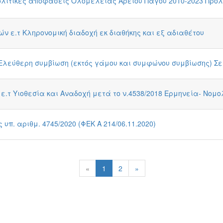
ολιτικές αποφάσεις Ολομέλειας Αρείου Πάγου 2010-2023 Πρό
ν ε.τ Κληρονομική διαδοχή εκ διαθήκης και εξ αδιαθέτου
Ελεύθερη συμβίωση (εκτός γάμου και συμφώνου συμβίωσης) Σε
.τ Υιοθεσία και Αναδοχή μετά το ν.4538/2018 Ερμηνεία- Νομ
υπ. αριθμ. 4745/2020 (ΦΕΚ A 214/06.11.2020)
«
1
2
»