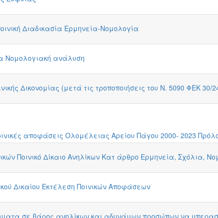
 Ποινική Διαδικασία Ερμηνεία-Νομολογία
σία Νομολογιακή ανάλυση
νικής Δικονομίας (μετά τις τροποποιήσεις του Ν. 5090 ΦΕΚ 30/24
οινικές αποφάσεις Ολομέλειας Αρείου Πάγου 2000- 2023 Πρό
κών Ποινικό Δίκαιο Ανηλίκων Κατ άρθρο Ερμηνεία, Σχόλια, Νο
νικού Δικαίου Εκτέλεση Ποινικών Αποφάσεων
ατα σε βάρος ανηλίκων και αδυνάμων προσώπων να υπερασπι