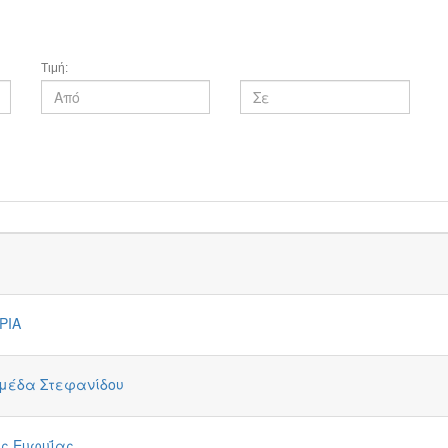
Τιμή:
ΡΙΑ
μέδα Στεφανίδου
ής Ευφυΐας