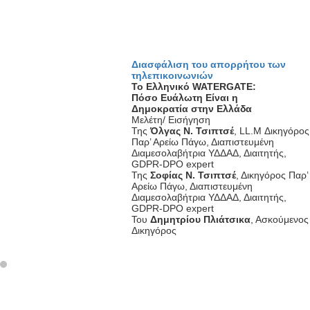
Διασφάλιση του απορρήτου των
τηλεπικοινωνιών
Το Ελληνικό WATERGATE:
Πόσο Ευάλωτη Είναι η
Δημοκρατία στην Ελλάδα
Μελέτη/ Εισήγηση
Της
Όλγας Ν. Τσιπτσέ
, LL.M Δικηγόρος
Παρ’ Αρείω Πάγω, Διαπιστευμένη
Διαμεσολαβήτρια ΥΔΔΑΔ, Διαιτητής,
GDPR-DPO expert
Της
Σοφίας Ν. Τσιπτσέ
, Δικηγόρος Παρ’
Αρείω Πάγω, Διαπιστευμένη
Διαμεσολαβήτρια ΥΔΔΑΔ, Διαιτητής,
GDPR-DPO expert
Του
Δημητρίου Πλιάτσικα
, Ασκούμενος
Δικηγόρος