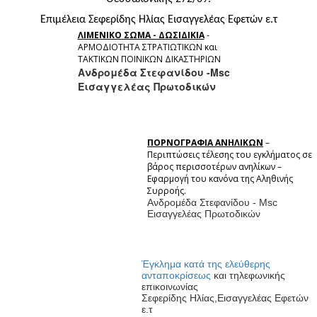
Επιμέλεια Σεφερίδης Ηλίας Εισαγγελέας Εφετών ε.τ
ΛΙΜΕΝΙΚΟ ΣΩΜΑ - ΔΩΣΙΔΙΚΙΑ
-
ΑΡΜΟΔΙΟΤΗΤΑ ΣΤΡΑΤΙΩΤΙΚΩΝ και
ΤΑΚΤΙΚΩΝ ΠΟΙΝΙΚΩΝ ΔΙΚΑΣΤΗΡΙΩΝ
Ανδρομέδα Στεφανίδου -Msc
Εισαγγελέας Πρωτοδικών
ΠΟΡΝΟΓΡΑΦΙΑ ΑΝΗΛΙΚΩΝ
–
Περιπτώσεις τέλεσης του εγκλήματος σε
βάρος περισσοτέρων ανηλίκων –
Εφαρμογή του κανόνα της Αληθινής
Συρροής.
Ανδρομέδα Στεφανίδου - Msc
Εισαγγελέας Πρωτοδικών
Έγκλημα κατά της ελεύθερης
ανταποκρίσεω
ς
και τηλεφωνικής
επικοινωνίας
Σεφερίδης Ηλίας,Εισαγγελέας Εφετών
ε.τ