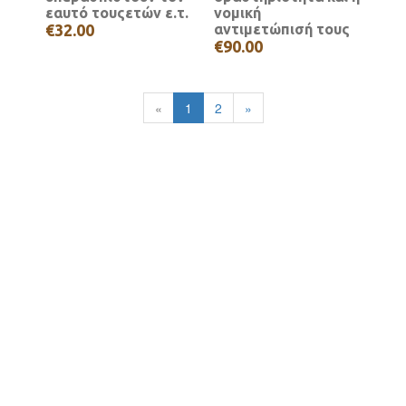
εαυτό τουςετών ε.τ.
νομική
€32.00
αντιμετώπισή τους
€90.00
«
1
2
»