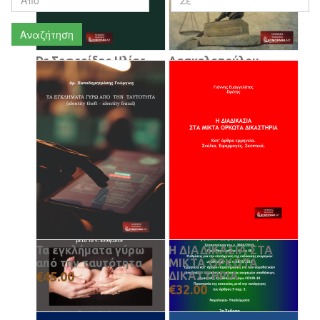
Αναζήτηση
Dr Σεφερίδης Ηλίας,
Δασκαλοπούλου
Εισαγγελέας
Φωτεινή,
Εφετών ε.τ
Ειρηνοδίκης Η
Κληρονομική
Ελεύθερη συμβίωση
διαδοχή εκ διαθήκης
(εκτός γάμου και
και εξ αδιαθέτου
συμφώνου
€36.00
συμβίωσης) Σε
συγκριτική εξέταση
€25.00
Τα εγκλήματα γύρω
Η ΔΙΑΔΙΚΑΣΙΑ ΣΤΑ
από την ταυτότητα
ΜΙΚΤΑ ΟΡΚΩΤΑ
€45.00
ΔΙΚΑΣΤΗΡΙΑ
€32.00