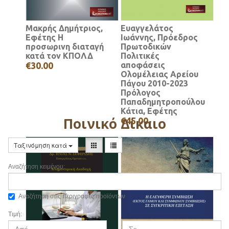
Μακρής Δημήτριος,
Ευαγγελάτος
Εφέτης Η
Ιωάννης, Πρόεδρος
προσωρινη διαταγή
Πρωτοδικών
κατά τον ΚΠΟΛΔ
Πολιτικές
€30.00
αποφάσεις
Ολομέλειας Αρείου
Πάγου 2010-2023
Πρόλογος
Παπαδημητροπούλου
Κάτια, Εφέτης
Ποινικό Δίκαιο
€45.00
Ταξινόμηση κατά
Αναζήτηση κειμένου:
Αναζήτηση στις περιγραφές προϊόντων
Τιμή: