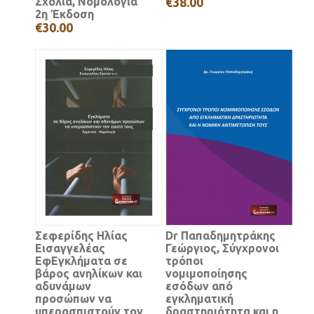
Σχόλια, Νομολογία
€38.00
2η Έκδοση
€30.00
Σεφερίδης Ηλίας
Dr Παπαδημητράκης
Εισαγγελέας
Γεώργιος, Σύγχρονοι
ΕφΕγκλήματα σε
τρόποι
βάρος ανηλίκων και
νομιμοποίησης
αδυνάμων
εσόδων από
προσώπων να
εγκληματική
υπερασπιστούν τον
δραστηριότητα και η