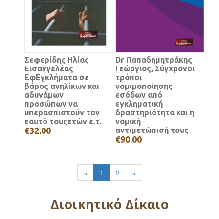
Σεφερίδης Ηλίας
Dr Παπαδημητράκης
Εισαγγελέας
Γεώργιος, Σύγχρονοι
ΕφΕγκλήματα σε
τρόποι
βάρος ανηλίκων και
νομιμοποίησης
αδυνάμων
εσόδων από
προσώπων να
εγκληματική
υπερασπιστούν τον
δραστηριότητα και η
εαυτό τουςετών ε.τ.
νομική
€32.00
αντιμετώπισή τους
€90.00
«
1
2
»
Διοικητικό Δίκαιο