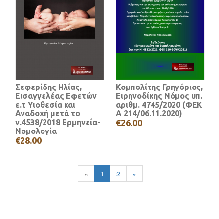
Σεφερίδης Ηλίας,
Κομπολίτης Γρηγόριος,
Εισαγγελέας Εφετών
Ειρηνοδίκης Νόμος υπ.
ε.τ Υιοθεσία και
αριθμ. 4745/2020 (ΦΕΚ
Αναδοχή μετά το
A 214/06.11.2020)
ν.4538/2018 Ερμηνεία-
€26.00
Νομολογία
€28.00
«
1
2
»