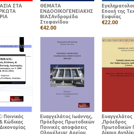
ΚΑΣΙΑ ΣΤΑ
ΘΕΜΑΤΑ
Εγκληματολογ
ΟΡΚΩΤΑ
ΕΝΔΟΟΙΚΟΓΕΝΕΙΑΚΗΣ
Εποχή της Τε
ΡΙΑ
ΒΙΑΣΑνδρομέδα
Ευφυΐας
Στεφανίδου
€22.00
€42.00
: Ποινικός
Ευαγγελάτος Ιωάννης,
Ευαγγελάτος
& Κώδικας
Πρόεδρος Πρωτοδικών
,Πρόεδρος
 Δικονομίας
Ποινικές αποφάσεις
Πρωτοδικών Π
Ολομέλειας Αρείου
Δίκαιο Ανηλί