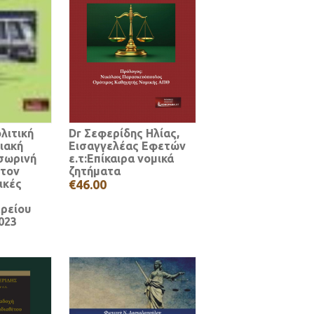
λιτική
Dr Σεφερίδης Ηλίας,
ιακή
Εισαγγελέας Εφετών
σωρινή
ε.τ:Επίκαιρα νομικά
 τον
ζητήματα
ικές
€46.00
ρείου
023