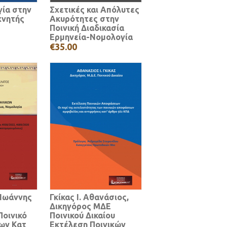
ία στην
Σχετικές και Απόλυτες
χνητής
Ακυρότητες στην
Ποινική Διαδικασία
Ερμηνεία-Νομολογία
€35.00
 Ιωάννης
Γκίκας Ι. Αθανάσιος,
Δικηγόρος ΜΔΕ
οινικό
Ποινικού Δικαίου
κων Κατ
Εκτέλεση Ποινικών