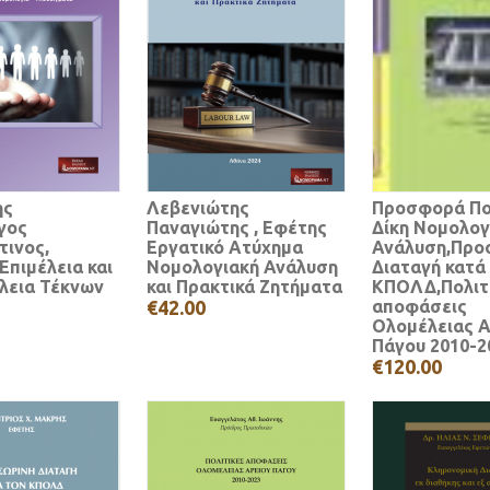
ης
Λεβενιώτης
Προσφορά Πο
γος
Παναγιώτης , Εφέτης
Δίκη Νομολογ
τινος,
Εργατικό Ατύχημα
Ανάλυση,Προ
Επιμέλεια και
Νομολογιακή Ανάλυση
Διαταγή κατά
λεια Τέκνων
και Πρακτικά Ζητήματα
ΚΠΟΛΔ,Πολιτ
€42.00
αποφάσεις
Ολομέλειας Α
Πάγου 2010-2
€120.00