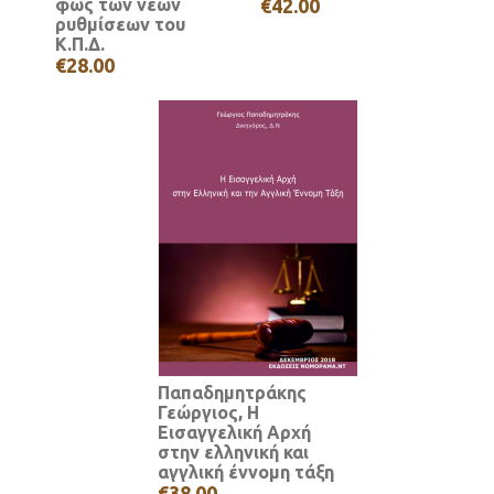
φως των νέων
€42.00
ρυθμίσεων του
Κ.Π.Δ.
€28.00
Παπαδημητράκης
Γεώργιος, Η
Εισαγγελική Αρχή
στην ελληνική και
αγγλική έννομη τάξη
€38.00