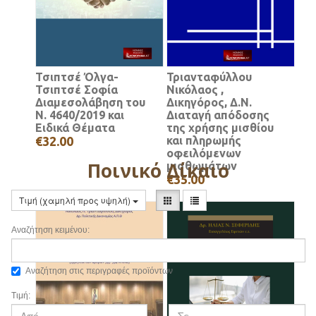
Τσιπτσέ Όλγα-
Τριανταφύλλου
Τσιπτσέ Σοφία
Νικόλαος ,
Διαμεσολάβηση του
Δικηγόρος, Δ.Ν.
Ν. 4640/2019 και
Διαταγή απόδοσης
Ειδικά Θέματα
της χρήσης μισθίου
€32.00
και πληρωμής
οφειλόμενων
Ποινικό Δίκαιο
μισθωμάτων
€35.00
Τιμή (χαμηλή προς υψηλή)
Αναζήτηση κειμένου:
Αναζήτηση στις περιγραφές προϊόντων
Τιμή: