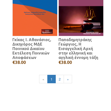
Γκίκας Ι. Αθανάσιος,
Παπαδημητράκης
Δικηγόρος ΜΔΕ
Γεώργιος, Η
Ποινικού Δικαίου
Εισαγγελική Αρχή
Εκτέλεση Ποινικών
στην ελληνική και
Αποφάσεων
αγγλική έννομη τάξη
€38.00
€38.00
«
1
2
»