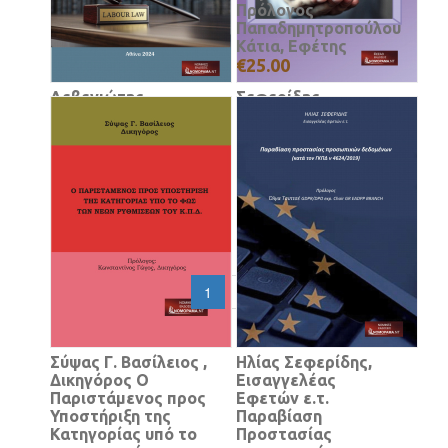
Πρόλογος
Παπαδημητροπούλου
Κάτια, Εφέτης
€25.00
Λεβενιώτης
Σεφερίδης
Παναγιώτης ,
Ηλίας,Γώγος
Εφέτης Εργατικό
Κωνσταντινος,
Ατύχημα
Διαζύγιο,Επιμέλεια
Νομολογιακή
και Συνεπιμέλεια
Ανάλυση και
Τέκνων
Πρακτικά Ζητήματα
€42.00
€42.00
«
1
2
»
Σύψας Γ. Βασίλειος ,
Ηλίας Σεφερίδης,
Δικηγόρος Ο
Εισαγγελέας
Παριστάμενος προς
Εφετών ε.τ.
Υποστήριξη της
Παραβίαση
Κατηγορίας υπό το
Προστασίας