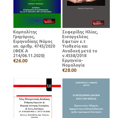
Κομπολίτης
Σεφερίδης Ηλίας,
Γρηγόριος,
Εισαγγελέας
Ειρηνοδίκης Νόμος
Εφετών ε.τ
υπ. αριθμ. 4745/2020
Υιοθεσία και
(ΦΕΚ A
Αναδοχή μετά το
214/06.11.2020)
ν.4538/2018
€26.00
Ερμηνεία-
Νομολογία
€28.00