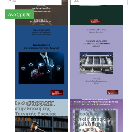
Αναζήτηση
Τριανταφύλλου
Dr Σεφερίδης Ηλίας,
Νικόλαος Δικηγόρος
Εισαγγελέας
Δ.Ν. Πολιτικής
Εφετών ε.τ
Δικονομίας Α.Π.Θ. Οι
Κληρονομική
περιορισμοί στη
διαδοχή εκ διαθήκης
χρήση μαρτύρων
και εξ αδιαθέτου
κατά την απόδειξη
€36.00
των δικαιοπραξιών
€36.00
Εγκληματολογία
Ευαγγελάτος
στην Εποχή της
Ιωάννης, Πρόεδρος
Τεχνητής Ευφυΐας
Πρωτοδικών
€22.00
Ποινικές αποφάσεις
Ολομέλειας Αρείου
Πάγου 2000- 2023