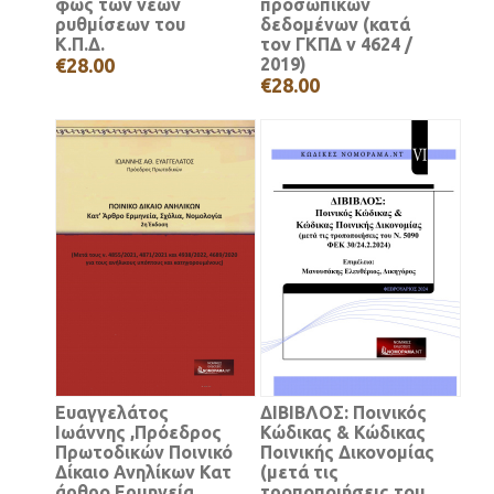
φως των νέων
προσωπικών
ρυθμίσεων του
δεδομένων (κατά
Κ.Π.Δ.
τον ΓΚΠΔ ν 4624 /
€28.00
2019)
€28.00
Ευαγγελάτος
ΔΙΒΙΒΛΟΣ: Ποινικός
Ιωάννης ,Πρόεδρος
Κώδικας & Κώδικας
Πρωτοδικών Ποινικό
Ποινικής Δικονομίας
Δίκαιο Ανηλίκων Κατ
(μετά τις
άρθρο Ερμηνεία,
τροποποιήσεις του