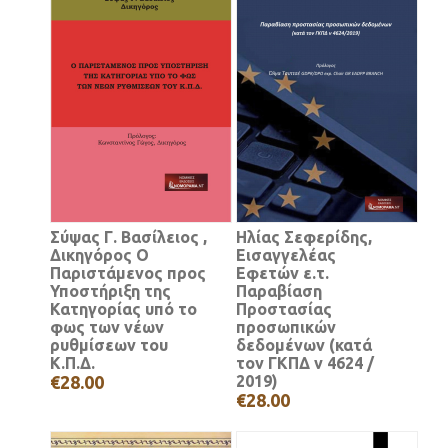
Σύψας Γ. Βασίλειος ,
Ηλίας Σεφερίδης,
Δικηγόρος Ο
Εισαγγελέας
Παριστάμενος προς
Εφετών ε.τ.
Υποστήριξη της
Παραβίαση
Κατηγορίας υπό το
Προστασίας
φως των νέων
προσωπικών
ρυθμίσεων του
δεδομένων (κατά
Κ.Π.Δ.
τον ΓΚΠΔ ν 4624 /
€28.00
2019)
€28.00