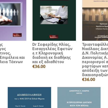
ης
Dr Σεφερίδης Ηλίας,
Τριανταφύλλ
γος
Εισαγγελέας Εφετών
Νικόλαος Δικ
τινος,
ε.τ Κληρονομική
Δ.Ν. Πολιτική
Επιμέλεια και
διαδοχή εκ διαθήκης
Δικονομίας Α.
λεια Τέκνων
και εξ αδιαθέτου
περιορισμοί 
€36.00
μαρτύρων κατ
απόδειξη των
δικαιοπραξιώ
€36.00