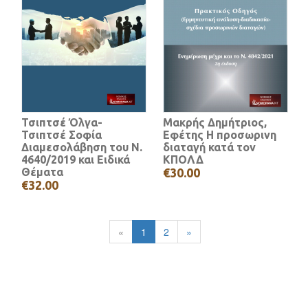
Τσιπτσέ Όλγα-
Μακρής Δημήτριος,
Τσιπτσέ Σοφία
Εφέτης Η προσωρινη
Διαμεσολάβηση του Ν.
διαταγή κατά τον
4640/2019 και Ειδικά
ΚΠΟΛΔ
Θέματα
€30.00
€32.00
«
1
2
»