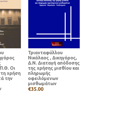
ου
Τριανταφύλλου
ηγόρος
Νικόλαος , Δικηγόρος,
ς
Δ.Ν. Διαταγή απόδοσης
Π.Θ. Οι
της χρήσης μισθίου και
στη χρήση
πληρωμής
ά την
οφειλόμενων
μισθωμάτων
ν
€35.00