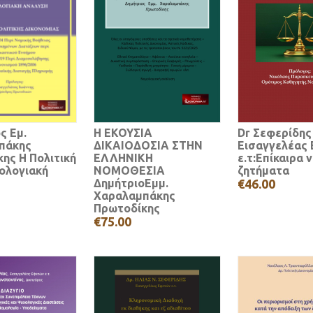
ς Εμ.
Η ΕΚΟΥΣΙΑ
Dr Σεφερίδης
πάκης
ΔΙΚΑΙΟΔΟΣΙΑ ΣΤΗΝ
Εισαγγελέας
ης Η Πολιτική
ΕΛΛΗΝΙΚΗ
ε.τ:Επίκαιρα 
ολογιακή
ΝΟΜΟΘΕΣΙΑ
ζητήματα
ΔημήτριοΕμμ.
€46.00
Χαραλαμπάκης
Πρωτοδίκης
€75.00