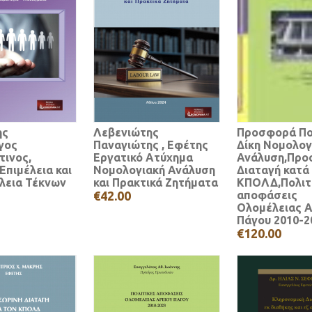
ης
Λεβενιώτης
Προσφορά Πο
γος
Παναγιώτης , Εφέτης
Δίκη Νομολογ
τινος,
Εργατικό Ατύχημα
Ανάλυση,Προ
Επιμέλεια και
Νομολογιακή Ανάλυση
Διαταγή κατά
λεια Τέκνων
και Πρακτικά Ζητήματα
ΚΠΟΛΔ,Πολιτ
€42.00
αποφάσεις
Ολομέλειας Α
Πάγου 2010-2
€120.00