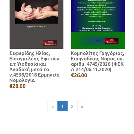
Σεφερίδης Ηλίας,
Κομπολίτης Γρηγόριος,
Εισαγγελέας Εφετών
Ειρηνοδίκης Νόμος υπ.
ε.τ Υιοθεσία και
αριθμ. 4745/2020 (ΦΕΚ
Αναδοχή μετά το
A 214/06.11.2020)
ν.4538/2018 Ερμηνεία-
€26.00
Νομολογία
€28.00
«
1
2
»