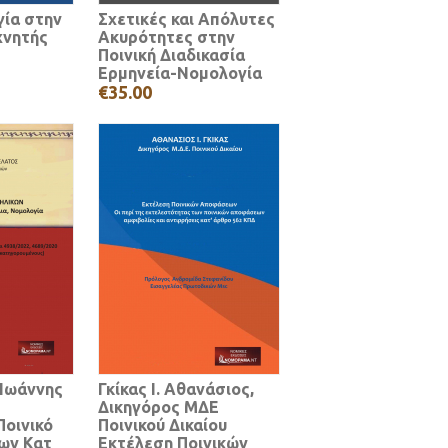
ία στην
Σχετικές και Απόλυτες
χνητής
Ακυρότητες στην
Ποινική Διαδικασία
Ερμηνεία-Νομολογία
€35.00
 Ιωάννης
Γκίκας Ι. Αθανάσιος,
Δικηγόρος ΜΔΕ
οινικό
Ποινικού Δικαίου
κων Κατ
Εκτέλεση Ποινικών