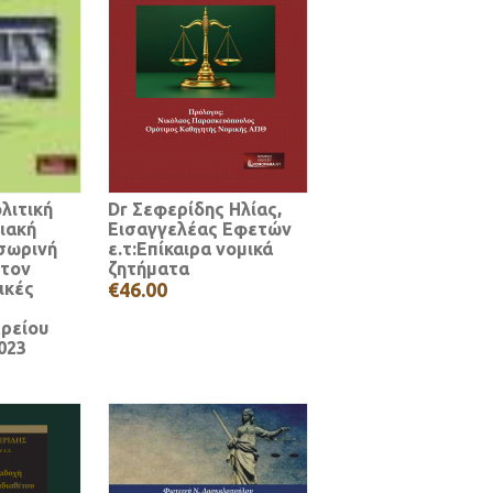
λιτική
Dr Σεφερίδης Ηλίας,
ιακή
Εισαγγελέας Εφετών
σωρινή
ε.τ:Επίκαιρα νομικά
 τον
ζητήματα
ικές
€46.00
ρείου
023