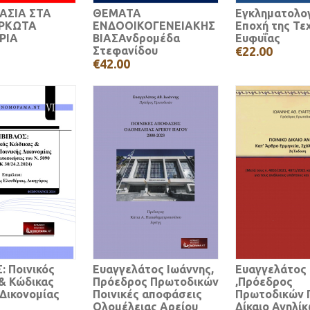
ΚΑΣΙΑ ΣΤΑ
ΘΕΜΑΤΑ
Εγκληματολογ
ΟΡΚΩΤΑ
ΕΝΔΟΟΙΚΟΓΕΝΕΙΑΚΗΣ
Εποχή της Τε
ΡΙΑ
ΒΙΑΣΑνδρομέδα
Ευφυΐας
Στεφανίδου
€22.00
€42.00
: Ποινικός
Ευαγγελάτος Ιωάννης,
Ευαγγελάτος
& Κώδικας
Πρόεδρος Πρωτοδικών
,Πρόεδρος
 Δικονομίας
Ποινικές αποφάσεις
Πρωτοδικών Π
Ολομέλειας Αρείου
Δίκαιο Ανηλί