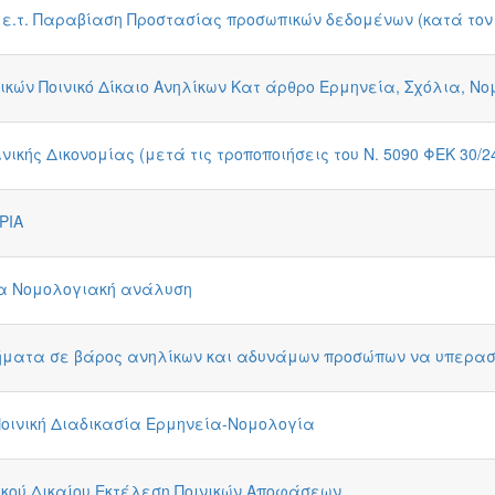
.τ. Παραβίαση Προστασίας προσωπικών δεδομένων (κατά τον Γ
κών Ποινικό Δίκαιο Ανηλίκων Κατ άρθρο Ερμηνεία, Σχόλια, Νο
νικής Δικονομίας (μετά τις τροποποιήσεις του Ν. 5090 ΦΕΚ 30/24
ΡΙΑ
σία Νομολογιακή ανάλυση
ατα σε βάρος ανηλίκων και αδυνάμων προσώπων να υπερασπι
 Ποινική Διαδικασία Ερμηνεία-Νομολογία
νικού Δικαίου Εκτέλεση Ποινικών Αποφάσεων